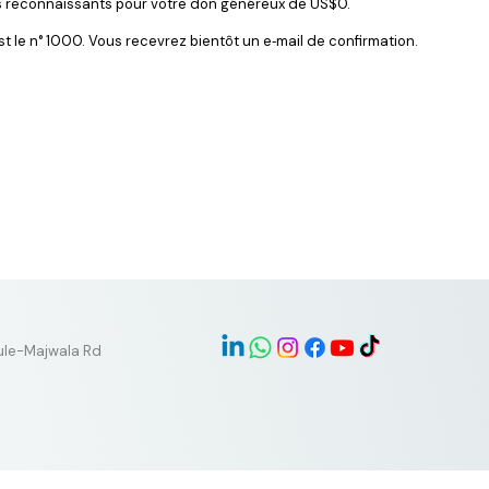
 reconnaissants pour votre don généreux de US$0.
 le n° 1000. Vous recevrez bientôt un e‑mail de confirmation.
tule-Majwala Rd