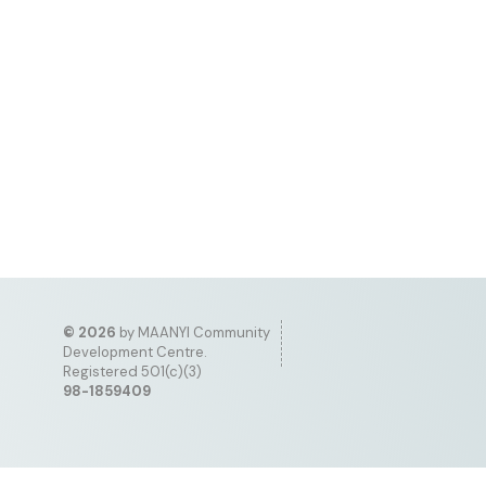
©
2026
by MAANYI Community
Development Centre.
Registered 501(c)(3)
98-1859409